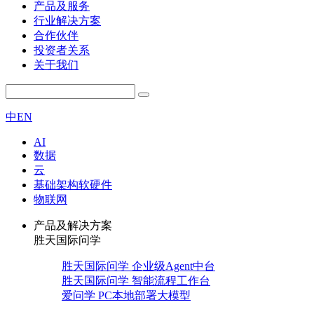
产品及服务
行业解决方案
合作伙伴
投资者关系
关于我们
中
EN
AI
数据
云
基础架构软硬件
物联网
产品及解决方案
胜天国际问学
胜天国际问学 企业级Agent中台
胜天国际问学 智能流程工作台
爱问学 PC本地部署大模型