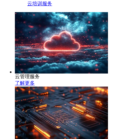
云培训服务
云管理服务
了解更多